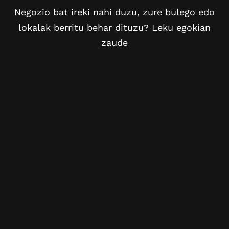
Negozio bat ireki nahi duzu, zure bulego edo
lokalak berritu behar dituzu? Leku egokian
zaude