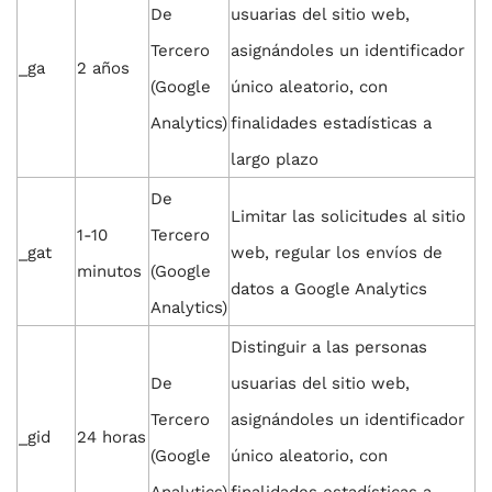
De
usuarias del sitio web,
Tercero
asignándoles un identificador
_ga
2 años
(Google
único aleatorio, con
Analytics)
finalidades estadísticas a
largo plazo
De
Limitar las solicitudes al sitio
1-10
Tercero
_gat
web, regular los envíos de
minutos
(Google
datos a Google Analytics
Analytics)
Distinguir a las personas
De
usuarias del sitio web,
Tercero
asignándoles un identificador
_gid
24 horas
(Google
único aleatorio, con